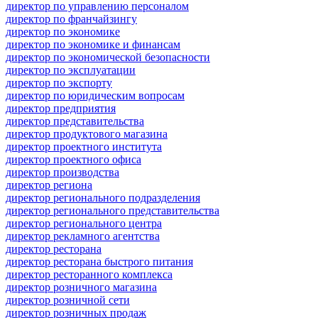
директор по управлению персоналом
директор по франчайзингу
директор по экономике
директор по экономике и финансам
директор по экономической безопасности
директор по эксплуатации
директор по экспорту
директор по юридическим вопросам
директор предприятия
директор представительства
директор продуктового магазина
директор проектного института
директор проектного офиса
директор производства
директор региона
директор регионального подразделения
директор регионального представительства
директор регионального центра
директор рекламного агентства
директор ресторана
директор ресторана быстрого питания
директор ресторанного комплекса
директор розничного магазина
директор розничной сети
директор розничных продаж