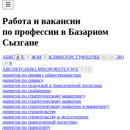
Работа и вакансии
по профессии в Базарном
Сызгане
А
Б
В
Г
Е
Ж
З
И
К
Л
М
Н
О
П
Р
С
Т
У
Ф
Х
Ц
Ч
Ш
Э
Ю
Д
Ё
Й
Щ
Ы
#
Я
A
B
C
D
E
F
G
H
I
J
K
L
M
N
O
P
Q
R
S
T
U
V
W
X
Y
Z
директор по связям с общественностью
директор по сервису
директор по складской и транспортной логистике
директор по снабжению
директор по стратегическому маркетингу
директор по стратегическому развитию
директор по стратегическому развитию и маркетингу
директор по строительству
директор по строительству и эксплуатации
директор по транспортной логистике
директор по транспорту