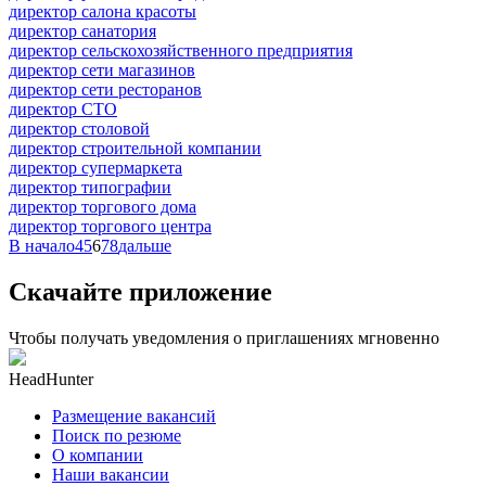
директор салона красоты
директор санатория
директор сельскохозяйственного предприятия
директор сети магазинов
директор сети ресторанов
директор СТО
директор столовой
директор строительной компании
директор супермаркета
директор типографии
директор торгового дома
директор торгового центра
В начало
4
5
6
7
8
дальше
Скачайте приложение
Чтобы получать уведомления о приглашениях мгновенно
HeadHunter
Размещение вакансий
Поиск по резюме
О компании
Наши вакансии