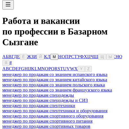
Работа и вакансии
по профессии в Базарном
Сызгане
А
Б
В
Г
Д
Е
Ж
З
И
К
Л
Н
О
П
Р
С
Т
У
Ф
Х
Ц
Ч
Ш
Э
Ю
Ё
Й
М
Щ
Ы
#
Я
A
B
C
D
E
F
G
H
I
J
K
L
M
N
O
P
Q
R
S
T
U
V
W
X
Y
Z
менеджер по продажам со знанием испанского языка
менеджер по продажам со знанием китайского языка
менеджер по продажам со знанием польского языка
менеджер по продажам со знанием французского языка
менеджер по продажам спецодежды
менеджер по продажам спецодежды и СИЗ
менеджер по продажам спецтехники
менеджер по продажам спецтехники и оборудования
менеджер по продажам спортивного оборудования
менеджер по продажам спортивного питания
менеджер по продажам спортивных товаров