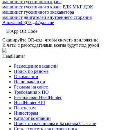
машинист гусеничного крана
машинист гусеничного крана РДК МКГ ДЭК
машинист гусеничного экскаватора
машинист двигателей внутреннего сгорания
В начало
4
5
6
7
8
...
47
дальше
Сканируйте QR-код, чтобы скачать приложение
И чаты с работодателями всегда будут под рукой
HeadHunter
Размещение вакансий
Поиск по резюме
О компании
Наши вакансии
Реклама на сайте
Требования к ПО
Безопасный HeadHunter
HeadHunter API
Партнерам
Инвесторам
Каталог компаний
Поиск по вакансиям в Базарном Сызгане
Сетка: соцсеть для нетворкинга