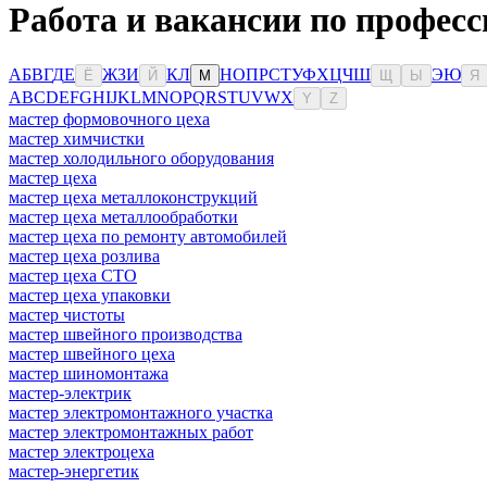
Работа и вакансии по профес
А
Б
В
Г
Д
Е
Ж
З
И
К
Л
Н
О
П
Р
С
Т
У
Ф
Х
Ц
Ч
Ш
Э
Ю
Ё
Й
М
Щ
Ы
Я
A
B
C
D
E
F
G
H
I
J
K
L
M
N
O
P
Q
R
S
T
U
V
W
X
Y
Z
мастер формовочного цеха
мастер химчистки
мастер холодильного оборудования
мастер цеха
мастер цеха металлоконструкций
мастер цеха металлообработки
мастер цеха по ремонту автомобилей
мастер цеха розлива
мастер цеха СТО
мастер цеха упаковки
мастер чистоты
мастер швейного производства
мастер швейного цеха
мастер шиномонтажа
мастер-электрик
мастер электромонтажного участка
мастер электромонтажных работ
мастер электроцеха
мастер-энергетик