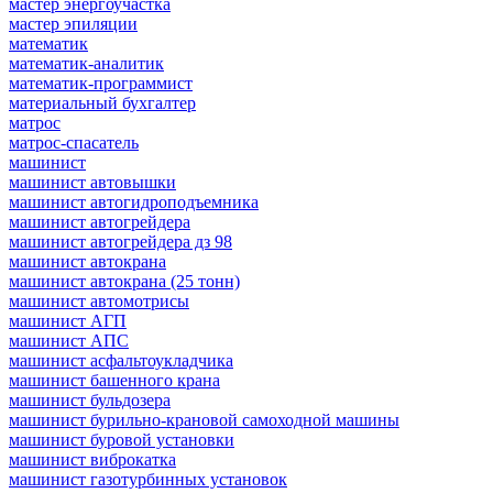
мастер энергоучастка
мастер эпиляции
математик
математик-аналитик
математик-программист
материальный бухгалтер
матрос
матрос-спасатель
машинист
машинист автовышки
машинист автогидроподъемника
машинист автогрейдера
машинист автогрейдера дз 98
машинист автокрана
машинист автокрана (25 тонн)
машинист автомотрисы
машинист АГП
машинист АПС
машинист асфальтоукладчика
машинист башенного крана
машинист бульдозера
машинист бурильно-крановой самоходной машины
машинист буровой установки
машинист виброкатка
машинист газотурбинных установок