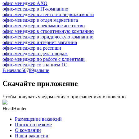
офис-менеджер АХО
офис-менеджер в IT-компанию
офис-менеджер в агентство недвижимости
офис-менеджер в отдел маркетинга
офис-менеджер в рекламное агентство
офис-менеджер в строительную компанию
офис-менеджер в юридическую компанию
офис-менеджер интернет-магазина
офис-менеджер на ресепшн
офис-менеджер отдела продаж
офис-менеджер по работе с клиентами
офис-менеджер со знанием 1С
В начало
5
6
7
8
9
дальше
Скачайте приложение
Чтобы получать уведомления о приглашениях мгновенно
HeadHunter
Размещение вакансий
Поиск по резюме
О компании
Наши вакансии