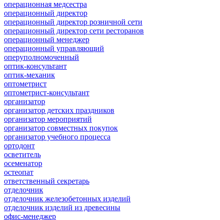
операционная медсестра
операционный директор
операционный директор розничной сети
операционный директор сети ресторанов
операционный менеджер
операционный управляющий
оперуполномоченный
оптик-консультант
оптик-механик
оптометрист
оптометрист-консультант
организатор
организатор детских праздников
организатор мероприятий
организатор совместных покупок
организатор учебного процесса
ортодонт
осветитель
осеменатор
остеопат
ответственный секретарь
отделочник
отделочник железобетонных изделий
отделочник изделий из древесины
офис-менеджер