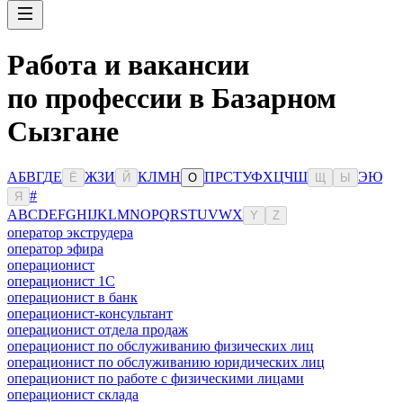
Работа и вакансии
по профессии в Базарном
Сызгане
А
Б
В
Г
Д
Е
Ж
З
И
К
Л
М
Н
П
Р
С
Т
У
Ф
Х
Ц
Ч
Ш
Э
Ю
Ё
Й
О
Щ
Ы
#
Я
A
B
C
D
E
F
G
H
I
J
K
L
M
N
O
P
Q
R
S
T
U
V
W
X
Y
Z
оператор экструдера
оператор эфира
операционист
операционист 1С
операционист в банк
операционист-консультант
операционист отдела продаж
операционист по обслуживанию физических лиц
операционист по обслуживанию юридических лиц
операционист по работе с физическими лицами
операционист склада