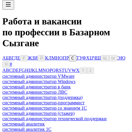
Работа и вакансии
по профессии в Базарном
Сызгане
А
Б
В
Г
Д
Е
Ж
З
И
К
Л
М
Н
О
П
Р
Т
У
Ф
Х
Ц
Ч
Ш
Э
Ю
Ё
Й
С
Щ
Ы
#
Я
A
B
C
D
E
F
G
H
I
J
K
L
M
N
O
P
Q
R
S
T
U
V
W
X
Y
Z
системный администратор VMware
системный администратор Windows
системный администратор в банк
системный администратор ЛВС
системный администратор (поддержка)
системный администратор-программист
системный администратор со знанием 1С
системный администратор (стажер)
системный администратор технической поддержки
системный аналитик
системный аналитик 1С