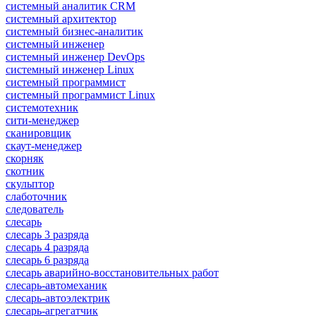
системный аналитик CRM
системный архитектор
системный бизнес-аналитик
системный инженер
системный инженер DevOps
системный инженер Linux
системный программист
системный программист Linux
системотехник
сити-менеджер
сканировщик
скаут-менеджер
скорняк
скотник
скульптор
слаботочник
следователь
слесарь
слесарь 3 разряда
слесарь 4 разряда
слесарь 6 разряда
слесарь аварийно-восстановительных работ
слесарь-автомеханик
слесарь-автоэлектрик
слесарь-агрегатчик