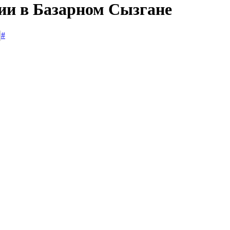
сии в Базарном Сызгане
#