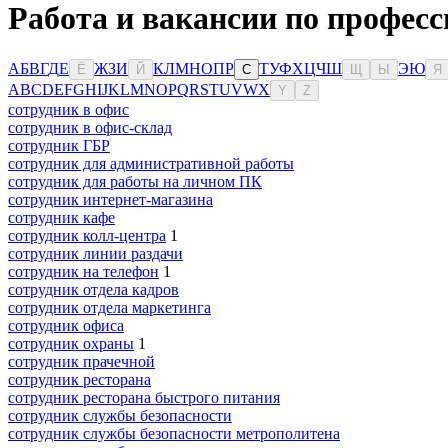
Работа и вакансии по профес
А
Б
В
Г
Д
Е
Ж
З
И
К
Л
М
Н
О
П
Р
Т
У
Ф
Х
Ц
Ч
Ш
Э
Ю
Ё
Й
С
Щ
Ы
Я
A
B
C
D
E
F
G
H
I
J
K
L
M
N
O
P
Q
R
S
T
U
V
W
X
Y
Z
сотрудник в офис
сотрудник в офис-склад
сотрудник ГБР
сотрудник для административной работы
сотрудник для работы на личном ПК
сотрудник интернет-магазина
сотрудник кафе
сотрудник колл-центра
1
сотрудник линии раздачи
сотрудник на телефон
1
сотрудник отдела кадров
сотрудник отдела маркетинга
сотрудник офиса
сотрудник охраны
1
сотрудник прачечной
сотрудник ресторана
сотрудник ресторана быстрого питания
сотрудник службы безопасности
сотрудник службы безопасности метрополитена