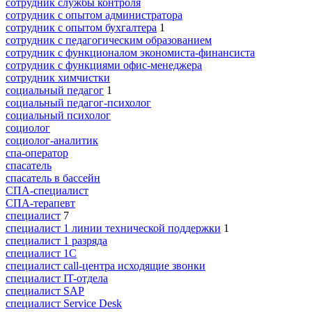
сотрудник службы контроля
сотрудник с опытом администратора
сотрудник с опытом бухгалтера
1
сотрудник с педагогическим образованием
сотрудник с функционалом экономиста-финансиста
сотрудник с функциями офис-менеджера
сотрудник химчистки
социальный педагог
1
социальный педагог-психолог
социальный психолог
социолог
социолог-аналитик
спа-оператор
спасатель
спасатель в бассейн
СПА-специалист
СПА-терапевт
специалист
7
специалист 1 линии технической поддержки
1
специалист 1 разряда
специалист 1С
специалист call-центра исходящие звонки
специалист IT-отдела
специалист SAP
специалист Service Desk