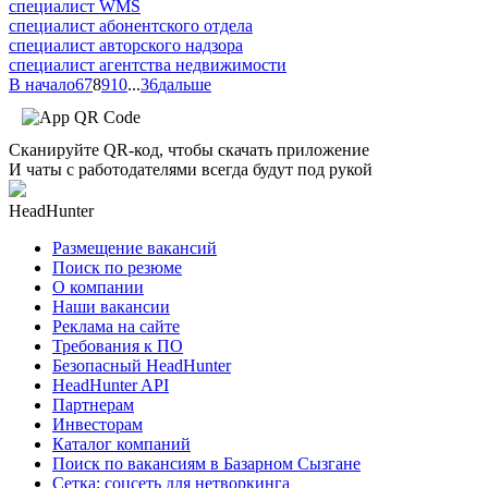
специалист WMS
специалист абонентского отдела
специалист авторского надзора
специалист агентства недвижимости
В начало
6
7
8
9
10
...
36
дальше
Сканируйте QR-код, чтобы скачать приложение
И чаты с работодателями всегда будут под рукой
HeadHunter
Размещение вакансий
Поиск по резюме
О компании
Наши вакансии
Реклама на сайте
Требования к ПО
Безопасный HeadHunter
HeadHunter API
Партнерам
Инвесторам
Каталог компаний
Поиск по вакансиям в Базарном Сызгане
Сетка: соцсеть для нетворкинга