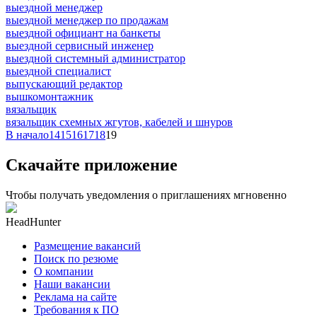
выездной менеджер
выездной менеджер по продажам
выездной официант на банкеты
выездной сервисный инженер
выездной системный администратор
выездной специалист
выпускающий редактор
вышкомонтажник
вязальщик
вязальщик схемных жгутов, кабелей и шнуров
В начало
14
15
16
17
18
19
Скачайте приложение
Чтобы получать уведомления о приглашениях мгновенно
HeadHunter
Размещение вакансий
Поиск по резюме
О компании
Наши вакансии
Реклама на сайте
Требования к ПО