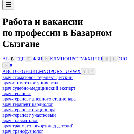
Работа и вакансии
по профессии в Базарном
Сызгане
А
Б
Г
Д
Е
Ж
З
И
К
Л
М
Н
О
П
Р
С
Т
У
Ф
Х
Ц
Ч
Ш
Э
Ю
В
Ё
Й
Щ
Ы
#
Я
A
B
C
D
E
F
G
H
I
J
K
L
M
N
O
P
Q
R
S
T
U
V
W
X
Y
Z
врач стоматолог-терапевт детский
врач-стоматолог универсал
врач судебно-медицинский эксперт
врач-терапевт
врач-терапевт дневного стационара
врач терапевт-кардиолог
врач-терапевт стационара
врач-терапевт участковый
врач-травматолог
врач травматолог-ортопед детский
врач-трансфузиолог