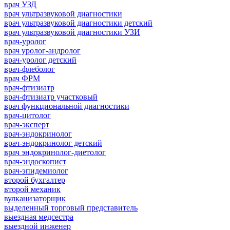
врач УЗД
врач ультразвуковой диагностики
врач ультразвуковой диагностики детский
врач ультразвуковой диагностики УЗИ
врач-уролог
врач уролог-андролог
врач-уролог детский
врач-флеболог
врач ФРМ
врач-фтизиатр
врач-фтизиатр участковый
врач функциональной диагностики
врач-цитолог
врач-эксперт
врач-эндокринолог
врач-эндокринолог детский
врач эндокринолог-диетолог
врач-эндоскопист
врач-эпидемиолог
второй бухгалтер
второй механик
вулканизаторщик
выделенный торговый представитель
выездная медсестра
выездной инженер