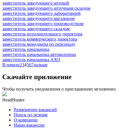
заместитель заведующего аптекой
заместитель заведующего аптечным складом
заместитель заведующего лабораторией
заместитель заведующего магазином
заместитель заведующего производством
заместитель заведующего складом
заместитель исполнительного директора
заместитель коммерческого директора
заместитель менеджера по персоналу
заместитель начальника
заместитель начальника автоколонны
заместитель начальника АХО
В начало
2
3
4
5
6
7
дальше
Скачайте приложение
Чтобы получать уведомления о приглашениях мгновенно
HeadHunter
Размещение вакансий
Поиск по резюме
О компании
Наши вакансии