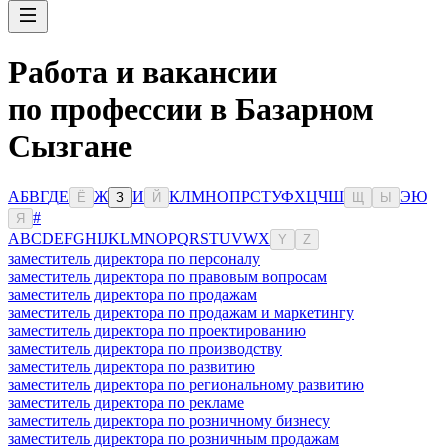
Работа и вакансии
по профессии в Базарном
Сызгане
А
Б
В
Г
Д
Е
Ж
И
К
Л
М
Н
О
П
Р
С
Т
У
Ф
Х
Ц
Ч
Ш
Э
Ю
Ё
З
Й
Щ
Ы
#
Я
A
B
C
D
E
F
G
H
I
J
K
L
M
N
O
P
Q
R
S
T
U
V
W
X
Y
Z
заместитель директора по персоналу
заместитель директора по правовым вопросам
заместитель директора по продажам
заместитель директора по продажам и маркетингу
заместитель директора по проектированию
заместитель директора по производству
заместитель директора по развитию
заместитель директора по региональному развитию
заместитель директора по рекламе
заместитель директора по розничному бизнесу
заместитель директора по розничным продажам