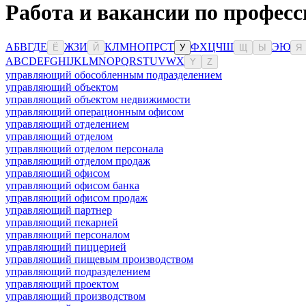
Работа и вакансии по профес
А
Б
В
Г
Д
Е
Ж
З
И
К
Л
М
Н
О
П
Р
С
Т
Ф
Х
Ц
Ч
Ш
Э
Ю
Ё
Й
У
Щ
Ы
Я
A
B
C
D
E
F
G
H
I
J
K
L
M
N
O
P
Q
R
S
T
U
V
W
X
Y
Z
управляющий обособленным подразделением
управляющий объектом
управляющий объектом недвижимости
управляющий операционным офисом
управляющий отделением
управляющий отделом
управляющий отделом персонала
управляющий отделом продаж
управляющий офисом
управляющий офисом банка
управляющий офисом продаж
управляющий партнер
управляющий пекарней
управляющий персоналом
управляющий пиццерией
управляющий пищевым производством
управляющий подразделением
управляющий проектом
управляющий производством