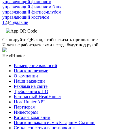
управляющий филиалом
управляющий филиалом банка
управляющий фитнес-клубом
управляющий хостелом
1
2
3
4
5
дальше
Сканируйте QR-код, чтобы скачать приложение
И чаты с работодателями всегда будут под рукой
HeadHunter
Размещение вакансий
Поиск по резюме
О компании
Наши вакансии
Реклама на сайте
Требования к ПО
Безопасный HeadHunter
HeadHunter API
Партнерам
Инвесторам
Каталог компаний
Поиск по вакансиям в Базарном Сызгане
Сетка: соцсеть для нетворкинга