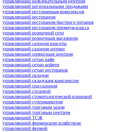
управляющий развлекательным центром
управляющий региональными продажами
управляющий ресторанным комплексом
управляющий рестораном
управляющий рестораном быстрого питания
управляющий рестораном премиум-класса
управляющий розничной сети
управляющий розничным магазином
управляющий салоном красоты
управляющий салоном оптики
управляющий сервисным центром
управляющий сетью кафе
управляющий сетью кофеен
управляющий сетью ресторанов
управляющий складом
управляющий складским комплексом
управляющий спа-салоном
управляющий столовой
управляющий стоматологической клиникой
управляющий супермаркетом
управляющий торговым залом
управляющий торговым центром
управляющий ТСЖ
управляющий фермерским хозяйством
управляющий фермой