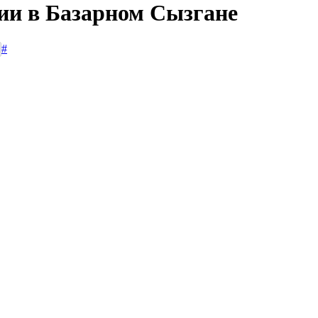
сии в Базарном Сызгане
#