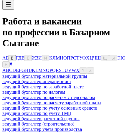
Работа и вакансии
по профессии в Базарном
Сызгане
А
Б
Г
Д
Е
Ж
З
И
К
Л
М
Н
О
П
Р
С
Т
У
Ф
Х
Ц
Ч
Ш
Э
Ю
В
Ё
Й
Щ
Ы
#
Я
A
B
C
D
E
F
G
H
I
J
K
L
M
N
O
P
Q
R
S
T
U
V
W
X
Y
Z
ведущий бухгалтер материальной группы
ведущий бухгалтер-операционист
ведущий бухгалтер по заработной плате
ведущий бухгалтер по налогам
ведущий бухгалтер по расчетам с персоналом
ведущий бухгалтер по расчету заработной платы
ведущий бухгалтер по учету основных средств
ведущий бухгалтер по учету ТМЦ
ведущий бухгалтер расчетной группы
ведущий бухгалтер (строительство)
ведущий бухгалтер учета производства